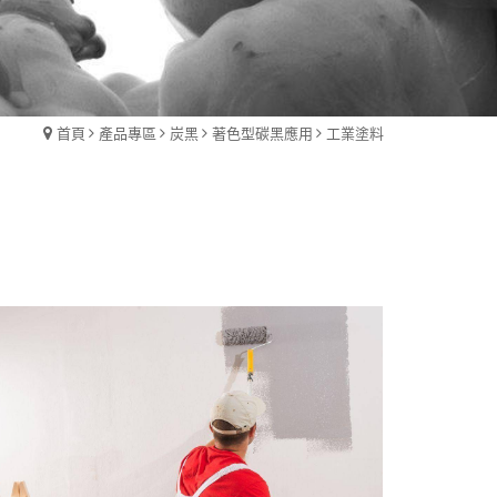
首頁
產品專區
炭黑
著色型碳黑應用
工業塗料