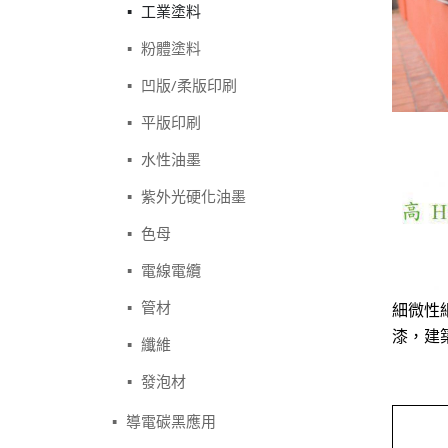
工業塗料
粉體塗料
凹版/柔版印刷
平版印刷
水性油墨
紫外光硬化油墨
色母
電線電纜
管材
細微性
漆，建
纖維
發泡材
導電碳黑應用