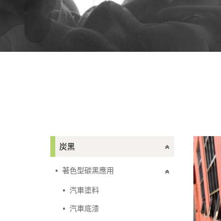
炭黑
著色型碳黑應用
汽車塗料
汽車底漆