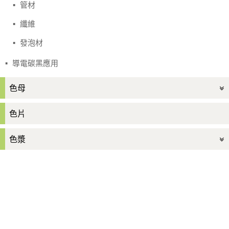
管材
纖維
發泡材
導電碳黑應用
色母
色片
色漿