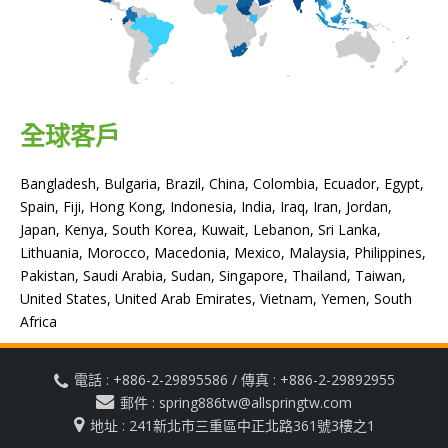
全球客戶
Bangladesh, Bulgaria, Brazil, China, Colombia, Ecuador, Egypt,
Spain, Fiji, Hong Kong, Indonesia, India, Iraq, Iran, Jordan,
Japan, Kenya, South Korea, Kuwait, Lebanon, Sri Lanka,
Lithuania, Morocco, Macedonia, Mexico, Malaysia, Philippines,
Pakistan, Saudi Arabia, Sudan, Singapore, Thailand, Taiwan,
United States, United Arab Emirates, Vietnam, Yemen, South
Africa
電話 : +886-2-29895586 / 傳真 : +886-2-29892955
郵件 : spring886tw@allspringtw.com
地址 : 241新北市三重區中正北路361號3樓之1