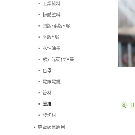
工業塗料
粉體塗料
凹版/柔版印刷
平版印刷
水性油墨
紫外光硬化油墨
色母
電線電纜
管材
纖維
發泡材
導電碳黑應用