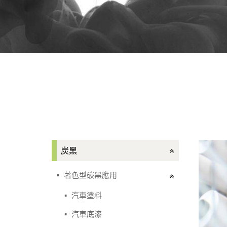
炭黑
著色型碳黑應用
汽車塗料
汽車底漆