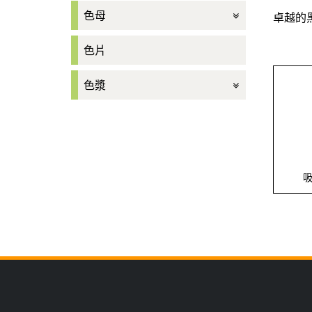
色母
卓越的
色片
色漿
吸