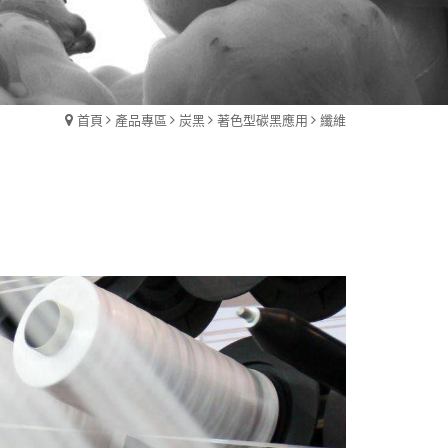
首頁
產品專區
炭黑
著色型碳黑應用
纖維