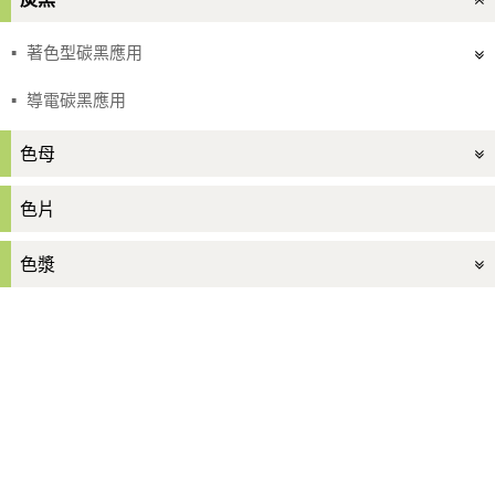
著色型碳黑應用
導電碳黑應用
色母
色片
色漿